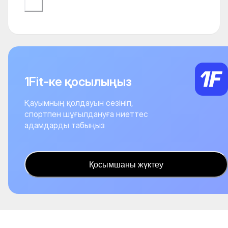
1Fit-ке қосылыңыз
Қауымның қолдауын сезініп,
спортпен шұғылдануға ниеттес
адамдарды табыңыз
Қосымшаны жүктеу