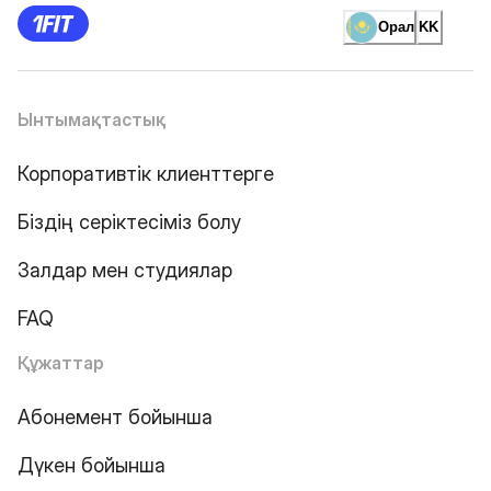
Орал
KK
Ынтымақтастық
Корпоративтік клиенттерге
Біздің серіктесіміз болу
Залдар мен студиялар
FAQ
Құжаттар
Абонемент бойынша
Дүкен бойынша