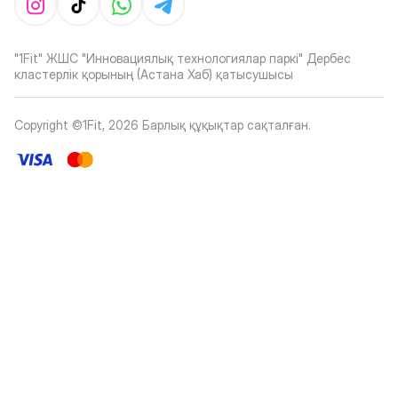
"1Fit" ЖШС "Инновациялық технологиялар паркі" Дербес
кластерлік қорының (Астана Хаб) қатысушысы
Copyright ©1Fit,
2026
Барлық құқықтар сақталған
.