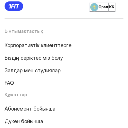
Орал
KK
Ынтымақтастық
Корпоративтік клиенттерге
Біздің серіктесіміз болу
Залдар мен студиялар
FAQ
Құжаттар
Абонемент бойынша
Дүкен бойынша