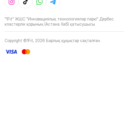
"1Fit" ЖШС "Инновациялық технологиялар паркі" Дербес
кластерлік қорының (Астана Хаб) қатысушысы
Copyright ©1Fit,
2026
Барлық құқықтар сақталған
.