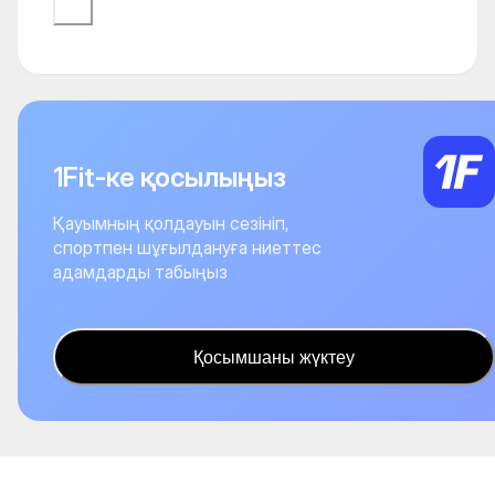
1Fit-ке қосылыңыз
Қауымның қолдауын сезініп,
спортпен шұғылдануға ниеттес
адамдарды табыңыз
Қосымшаны жүктеу