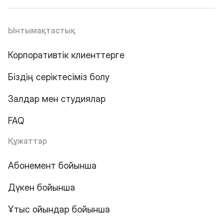
Ынтымақтастық
Корпоративтік клиенттерге
Біздің серіктесіміз болу
Залдар мен студиялар
FAQ
Құжаттар
Абонемент бойынша
Дүкен бойынша
Ұтыс ойындар бойынша