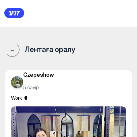
Work 🥊
Лентаға оралу
←
Czepeshow
5 сәуір
Work 🥊