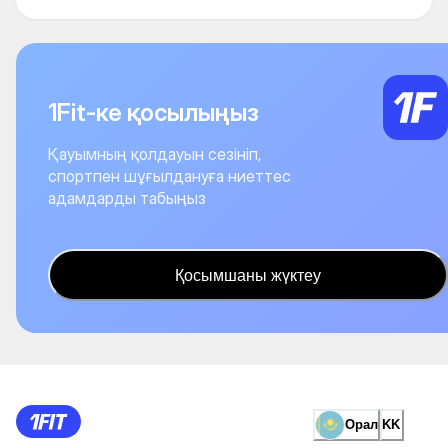
1Fit-ке қосылыңыз
Қауымның қолдауын сезініп,
спортпен шұғылдануға ниеттес
адамдарды табыңыз
Қосымшаны жүктеу
Орал
KK