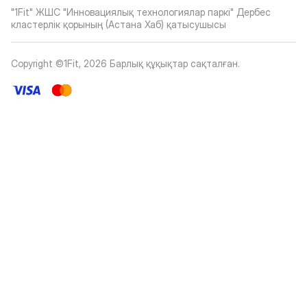
"1Fit" ЖШС "Инновациялық технологиялар паркі" Дербес
кластерлік қорының (Астана Хаб) қатысушысы
Copyright ©1Fit,
2026
Барлық құқықтар сақталған
.