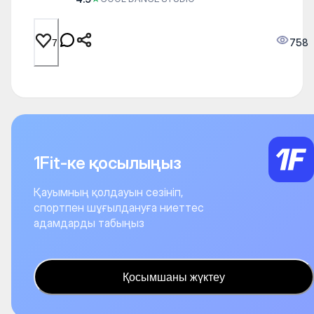
758
7
1Fit-ке қосылыңыз
Қауымның қолдауын сезініп,
спортпен шұғылдануға ниеттес
адамдарды табыңыз
Қосымшаны жүктеу