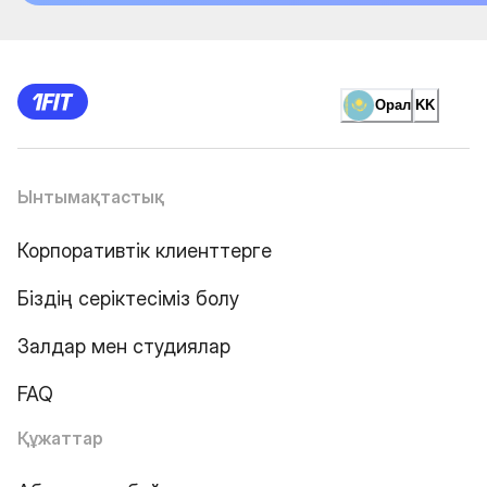
Орал
KK
Ынтымақтастық
Корпоративтік клиенттерге
Біздің серіктесіміз болу
Залдар мен студиялар
FAQ
Құжаттар