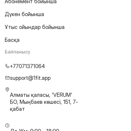
Абонемент бойынша
Дүкен бойынша
Ұтыс ойындар бойынша
Басқа
Байланысу
+77071371064
support@1fit.app
Алматы қаласы, 'VERUM'
БО, Мыңбаев көшесі, 151, 7-
қабат