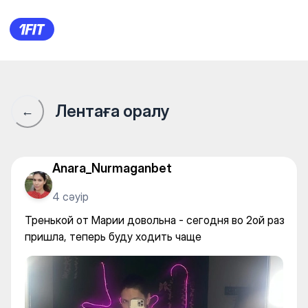
COOL DANCE STUDIO — Stretc
Лентаға оралу
←
Anara_Nurmaganbet
4 сәуір
Тренькой от Марии довольна - сегодня во 2ой раз
пришла, теперь буду ходить чаще