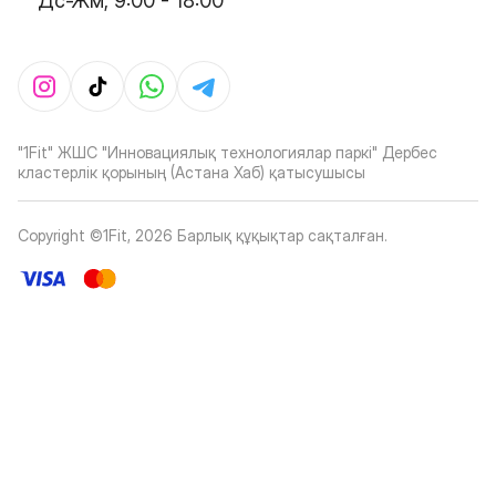
Дс-Жм, 9:00 - 18:00
"1Fit" ЖШС "Инновациялық технологиялар паркі" Дербес
кластерлік қорының (Астана Хаб) қатысушысы
Copyright ©1Fit,
2026
Барлық құқықтар сақталған
.