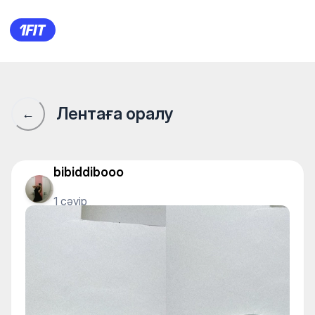
SUNSHINE ЖК Арман — Yoga
Лентаға оралу
←
bibiddibooo
1 сәуір