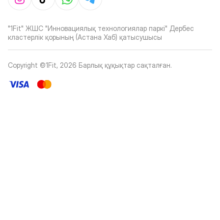
"1Fit" ЖШС "Инновациялық технологиялар паркі" Дербес
кластерлік қорының (Астана Хаб) қатысушысы
Copyright ©1Fit,
2026
Барлық құқықтар сақталған
.