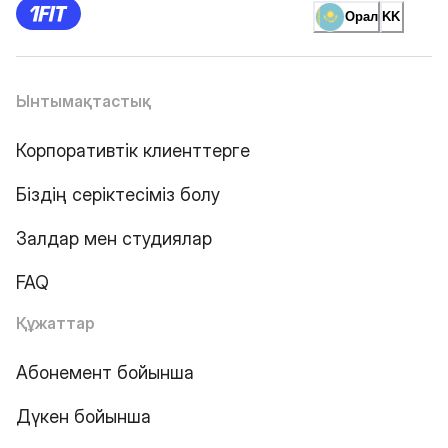
Орал
KK
Ынтымақтастық
Корпоративтік клиенттерге
Біздің серіктесіміз болу
Залдар мен студиялар
FAQ
Құжаттар
Абонемент бойынша
Дүкен бойынша