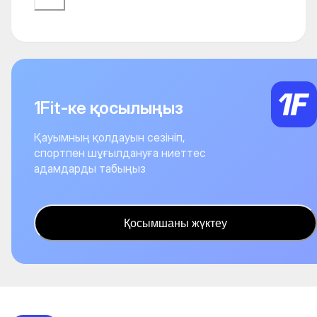
1Fit-ке қосылыңыз
Қауымның қолдауын сезініп,
спортпен шұғылдануға ниеттес
адамдарды табыңыз
Қосымшаны жүктеу