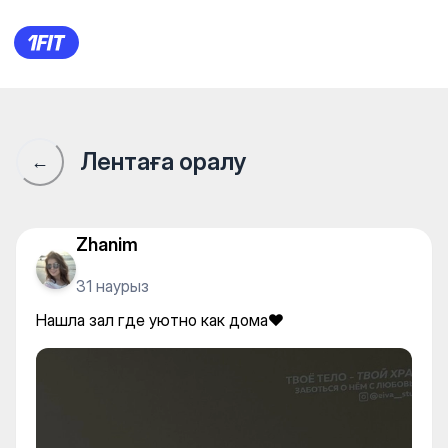
Нашла зал где уютно как до
Лентаға оралу
←
Zhanim
31 наурыз
Нашла зал где уютно как дома❤️