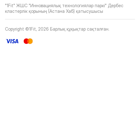
"1Fit" ЖШС "Инновациялық технологиялар паркі" Дербес
кластерлік қорының (Астана Хаб) қатысушысы
Copyright ©1Fit,
2026
Барлық құқықтар сақталған
.