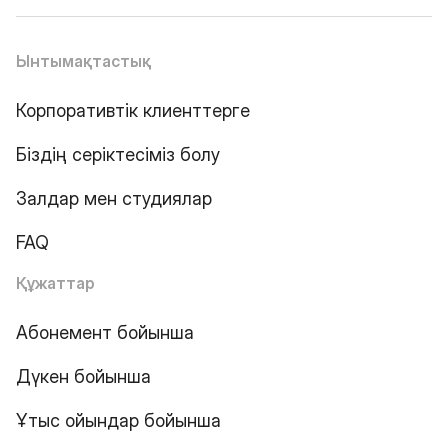
Ынтымақтастық
Корпоративтік клиенттерге
Біздің серіктесіміз болу
Залдар мен студиялар
FAQ
Құжаттар
Абонемент бойынша
Дүкен бойынша
Ұтыс ойындар бойынша