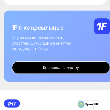
1Fit-ке қосылыңыз
Қауымның қолдауын сезініп,
спортпен шұғылдануға ниеттес
адамдарды табыңыз
Қосымшаны жүктеу
Орал
KK