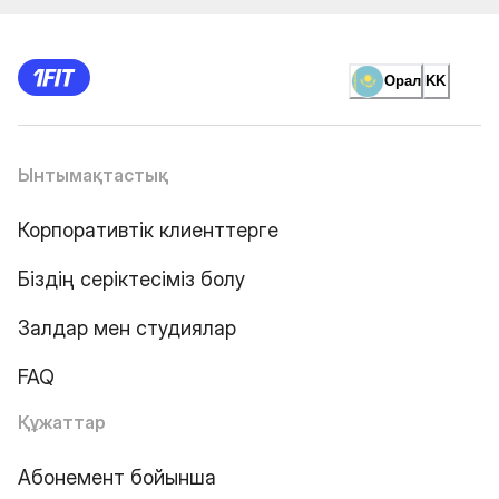
Орал
KK
Ынтымақтастық
Корпоративтік клиенттерге
Біздің серіктесіміз болу
Залдар мен студиялар
FAQ
Құжаттар
Абонемент бойынша