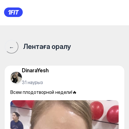
Stretching_Almaty — Fly yoga
Лентаға оралу
←
DinaraYesh
31 наурыз
Всем плодотворной недели!🔥