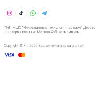
"1Fit" ЖШС "Инновациялық технологиялар паркі" Дербес
кластерлік қорының (Астана Хаб) қатысушысы
Copyright ©1Fit,
2026
Барлық құқықтар сақталған
.