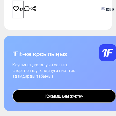
1099
42
1Fit-ке қосылыңыз
Қауымның қолдауын сезініп,
спортпен шұғылдануға ниеттес
адамдарды табыңыз
Қосымшаны жүктеу