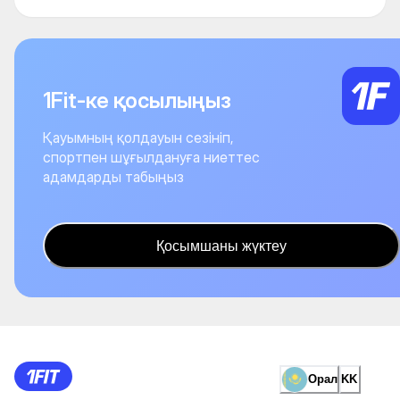
1Fit-ке қосылыңыз
Қауымның қолдауын сезініп,
спортпен шұғылдануға ниеттес
адамдарды табыңыз
Қосымшаны жүктеу
Орал
KK