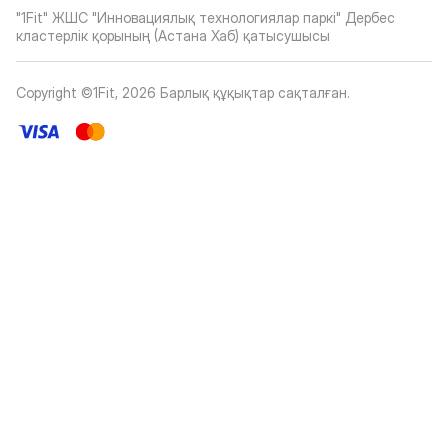
"1Fit" ЖШС "Инновациялық технологиялар паркі" Дербес
кластерлік қорының (Астана Хаб) қатысушысы
Copyright ©1Fit,
2026
Барлық құқықтар сақталған
.