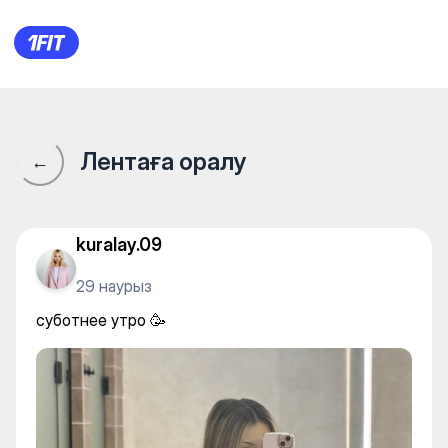
суботнее утро 🥳
Лентаға оралу
←
kuralay.09
29 наурыз
суботнее утро 🥳