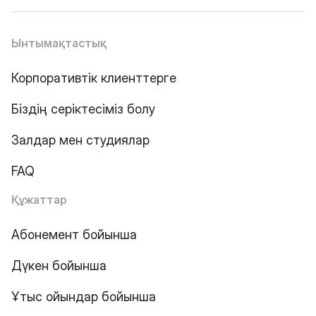
Ынтымақтастық
Корпоративтік клиенттерге
Біздің серіктесіміз болу
Залдар мен студиялар
FAQ
Құжаттар
Абонемент бойынша
Дүкен бойынша
Ұтыс ойындар бойынша