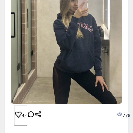
778
42