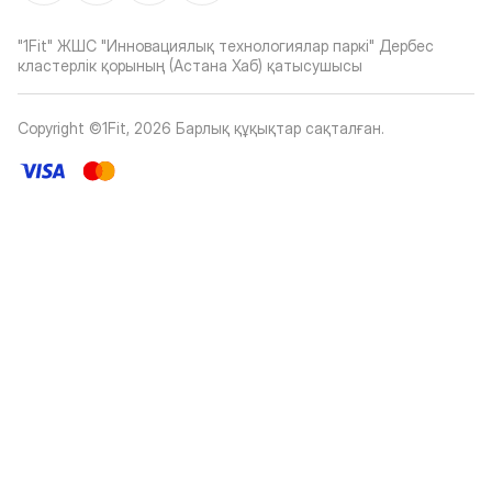
"1Fit" ЖШС "Инновациялық технологиялар паркі" Дербес
кластерлік қорының (Астана Хаб) қатысушысы
Copyright ©1Fit,
2026
Барлық құқықтар сақталған
.