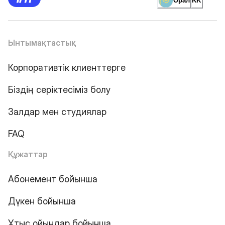
Орал
KK
Ынтымақтастық
Корпоративтік клиенттерге
Біздің серіктесіміз болу
Залдар мен студиялар
FAQ
Құжаттар
Абонемент бойынша
Дүкен бойынша
Ұтыс ойындар бойынша