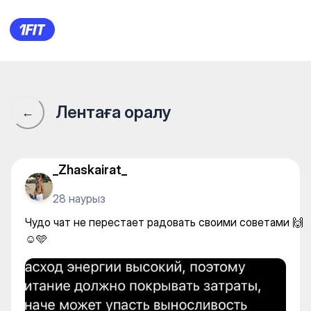
Чудо чат не перестает радо
Лентаға оралу
←
_Zhaskairat_
28 наурыз
Чудо чат не перестает радовать своими советами 🙌
☺️🩵