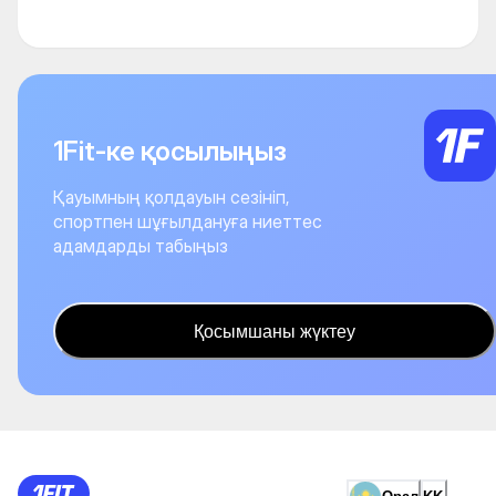
1Fit-ке қосылыңыз
Қауымның қолдауын сезініп,
спортпен шұғылдануға ниеттес
адамдарды табыңыз
Қосымшаны жүктеу