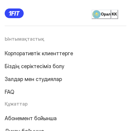
Орал
KK
Ынтымақтастық
Корпоративтік клиенттерге
Біздің серіктесіміз болу
Залдар мен студиялар
FAQ
Құжаттар
Абонемент бойынша