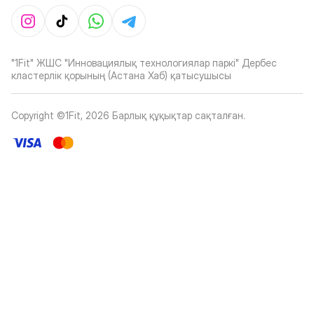
"1Fit" ЖШС "Инновациялық технологиялар паркі" Дербес
кластерлік қорының (Астана Хаб) қатысушысы
Copyright ©1Fit,
2026
Барлық құқықтар сақталған
.