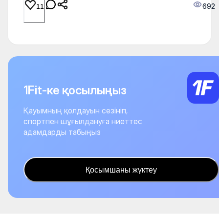
692
11
1Fit-ке қосылыңыз
Қауымның қолдауын сезініп,
спортпен шұғылдануға ниеттес
адамдарды табыңыз
Қосымшаны жүктеу