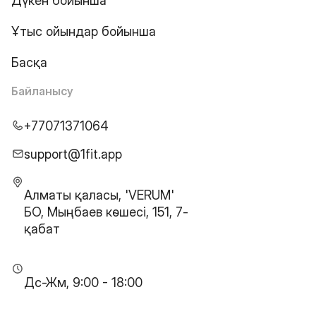
Дүкен бойынша
Ұтыс ойындар бойынша
Басқа
Байланысу
+77071371064
support@1fit.app
Алматы қаласы, 'VERUM'
БО, Мыңбаев көшесі, 151, 7-
қабат
Дс-Жм, 9:00 - 18:00