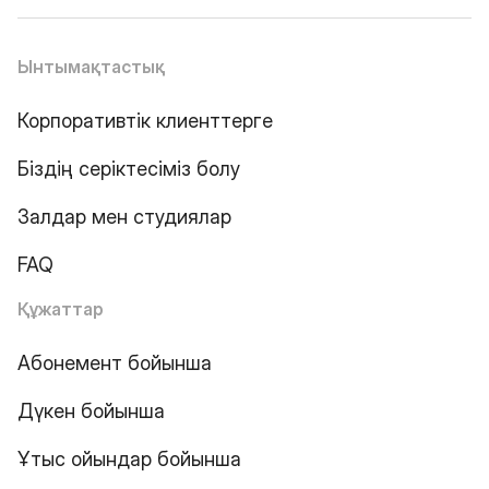
Ынтымақтастық
Корпоративтік клиенттерге
Біздің серіктесіміз болу
Залдар мен студиялар
FAQ
Құжаттар
Абонемент бойынша
Дүкен бойынша
Ұтыс ойындар бойынша