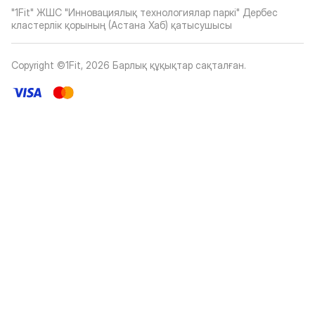
"1Fit" ЖШС "Инновациялық технологиялар паркі" Дербес
кластерлік қорының (Астана Хаб) қатысушысы
Copyright ©1Fit,
2026
Барлық құқықтар сақталған
.