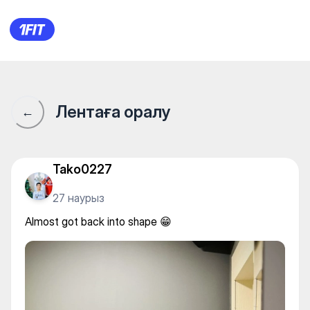
Almost got back into shape 😁
Лентаға оралу
←
Tako0227
27 наурыз
Almost got back into shape 😁