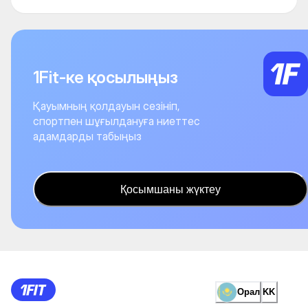
1Fit-ке қосылыңыз
Қауымның қолдауын сезініп,
спортпен шұғылдануға ниеттес
адамдарды табыңыз
Қосымшаны жүктеу
Орал
KK