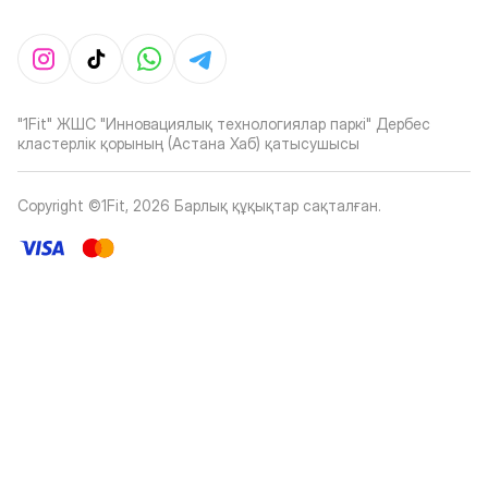
"1Fit" ЖШС "Инновациялық технологиялар паркі" Дербес
кластерлік қорының (Астана Хаб) қатысушысы
Copyright ©1Fit,
2026
Барлық құқықтар сақталған
.