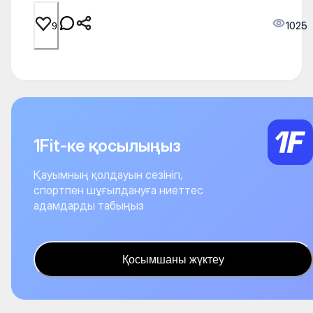
1025
9
1Fit-ке қосылыңыз
Қауымның қолдауын сезініп,
спортпен шұғылдануға ниеттес
адамдарды табыңыз
Қосымшаны жүктеу