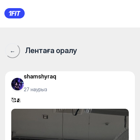
Bubblzz | Гоголя — Yoga
Лентаға оралу
←
shamshyraq
27 наурыз
🥰🫂