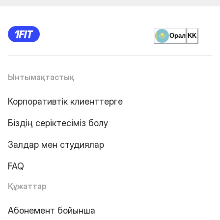
Орал
KK
Ынтымақтастық
Корпоративтік клиенттерге
Біздің серіктесіміз болу
Залдар мен студиялар
FAQ
Құжаттар
Абонемент бойынша