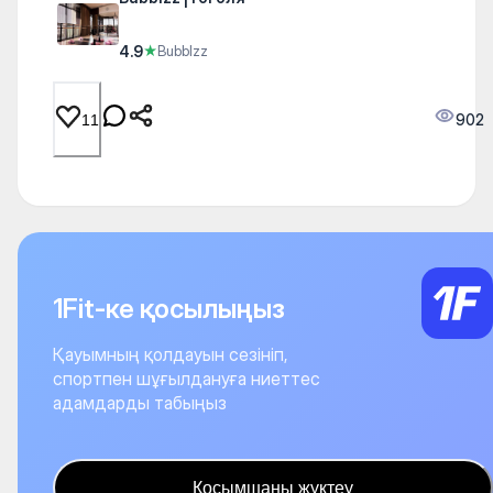
4.9
★
Bubblzz
902
11
1Fit-ке қосылыңыз
Қауымның қолдауын сезініп,
спортпен шұғылдануға ниеттес
адамдарды табыңыз
Қосымшаны жүктеу