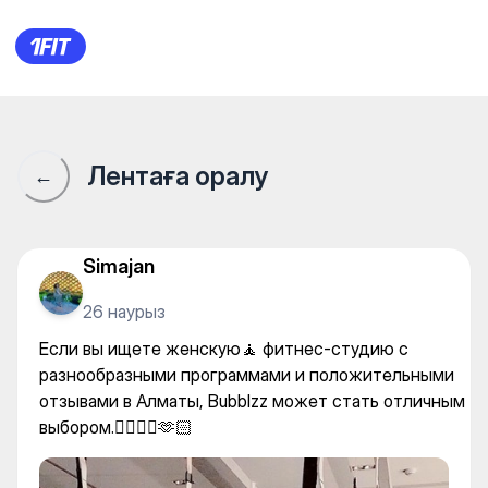
Bubblzz | Гоголя — Yoga
Лентаға оралу
←
Simajan
26 наурыз
Если вы ищете женскую🧘 фитнес-студию с
разнообразными программами и положительными
отзывами в Алматы, Bubblzz может стать отличным
выбором.👍🏻🤘🏻🫶🏻