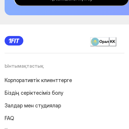
Орал
KK
Ынтымақтастық
Корпоративтік клиенттерге
Біздің серіктесіміз болу
Залдар мен студиялар
FAQ