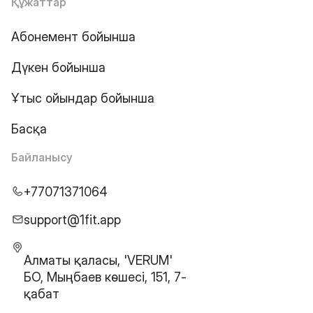
Құжаттар
Абонемент бойынша
Дүкен бойынша
Ұтыс ойындар бойынша
Басқа
Байланысу
+77071371064
support@1fit.app
Алматы қаласы, 'VERUM'
БО, Мыңбаев көшесі, 151, 7-
қабат