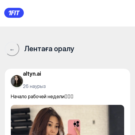
PROSTRETCHING - BEST — Y
Лентаға оралу
←
altyn.ai
26 наурыз
Начало рабочей недели💆🏻‍♀️