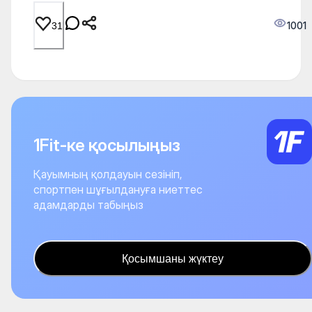
1001
31
1Fit-ке қосылыңыз
Қауымның қолдауын сезініп,
спортпен шұғылдануға ниеттес
адамдарды табыңыз
Қосымшаны жүктеу