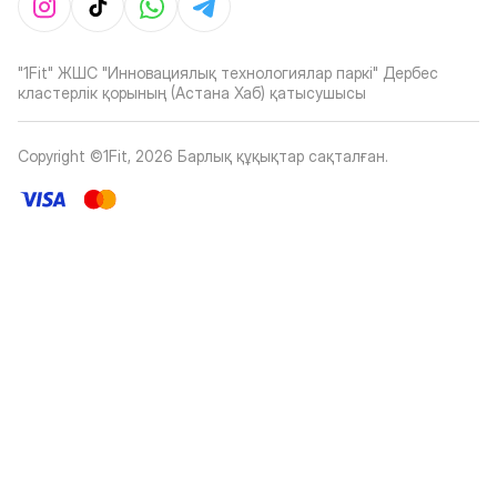
"1Fit" ЖШС "Инновациялық технологиялар паркі" Дербес
кластерлік қорының (Астана Хаб) қатысушысы
Copyright ©1Fit,
2026
Барлық құқықтар сақталған
.