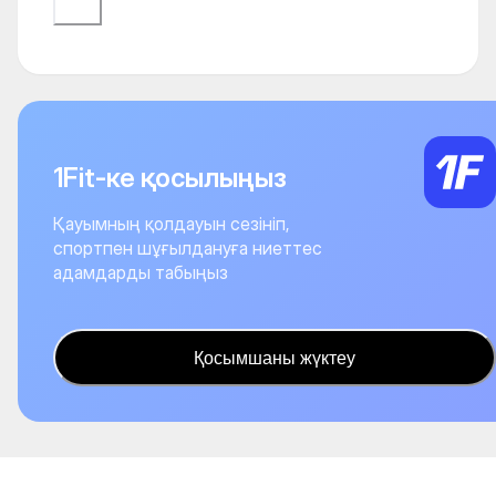
1Fit-ке қосылыңыз
Қауымның қолдауын сезініп,
спортпен шұғылдануға ниеттес
адамдарды табыңыз
Қосымшаны жүктеу