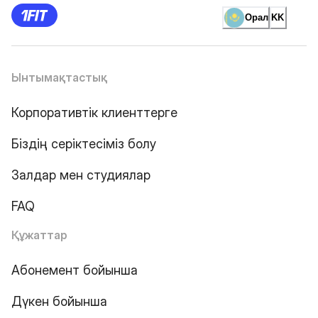
Орал
KK
Ынтымақтастық
Корпоративтік клиенттерге
Біздің серіктесіміз болу
Залдар мен студиялар
FAQ
Құжаттар
Абонемент бойынша
Дүкен бойынша