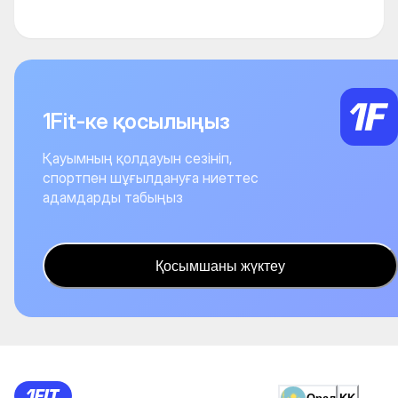
1Fit-ке қосылыңыз
Қауымның қолдауын сезініп,
спортпен шұғылдануға ниеттес
адамдарды табыңыз
Қосымшаны жүктеу