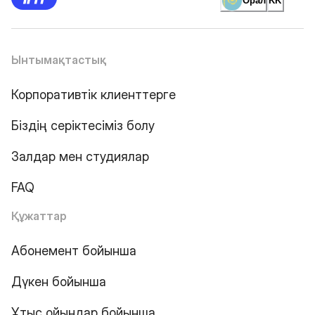
Орал
KK
Ынтымақтастық
Корпоративтік клиенттерге
Біздің серіктесіміз болу
Залдар мен студиялар
FAQ
Құжаттар
Абонемент бойынша
Дүкен бойынша
Ұтыс ойындар бойынша