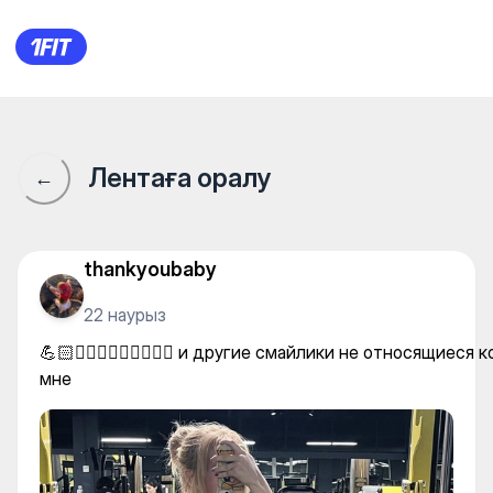
💪🏻🏋🏼‍♀️🏃🏼‍♀️🤾🏼‍♀️ и друг
Лентаға оралу
←
thankyoubaby
22 наурыз
💪🏻🏋🏼‍♀️🏃🏼‍♀️🤾🏼‍♀️ и другие смайлики не относящиеся к
мне