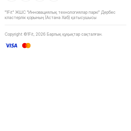
"1Fit" ЖШС "Инновациялық технологиялар паркі" Дербес
кластерлік қорының (Астана Хаб) қатысушысы
Copyright ©1Fit,
2026
Барлық құқықтар сақталған
.