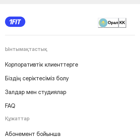
Орал
KK
Ынтымақтастық
Корпоративтік клиенттерге
Біздің серіктесіміз болу
Залдар мен студиялар
FAQ
Құжаттар
Абонемент бойынша