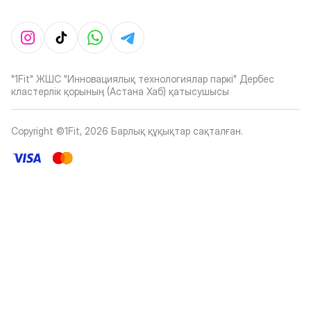
"1Fit" ЖШС "Инновациялық технологиялар паркі" Дербес
кластерлік қорының (Астана Хаб) қатысушысы
Copyright ©1Fit,
2026
Барлық құқықтар сақталған
.