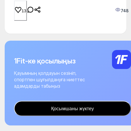
748
13
1Fit-ке қосылыңыз
Қауымның қолдауын сезініп,
спортпен шұғылдануға ниеттес
адамдарды табыңыз
Қосымшаны жүктеу