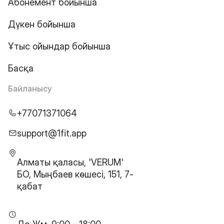
Абонемент бойынша
Дүкен бойынша
Ұтыс ойындар бойынша
Басқа
Байланысу
+77071371064
support@1fit.app
Алматы қаласы, 'VERUM'
БО, Мыңбаев көшесі, 151, 7-
қабат