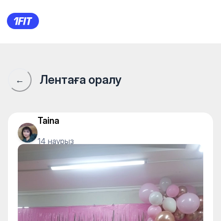
1Fit қауымдастығы · 1Fit
Лентаға оралу
←
Taina
14 наурыз