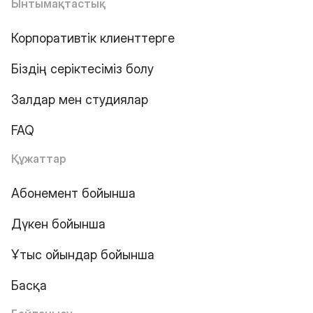
Ынтымақтастық
Корпоративтік клиенттерге
Біздің серіктесіміз болу
Залдар мен студиялар
FAQ
Құжаттар
Абонемент бойынша
Дүкен бойынша
Ұтыс ойындар бойынша
Басқа