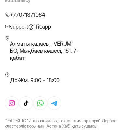
Байланысу
+77071371064
support@1fit.app
Алматы қаласы, 'VERUM'
БО, Мыңбаев көшесі, 151, 7-
қабат
Дс-Жм, 9:00 - 18:00
"1Fit" ЖШС "Инновациялық технологиялар паркі" Дербес
кластерлік қорының (Астана Хаб) қатысушысы