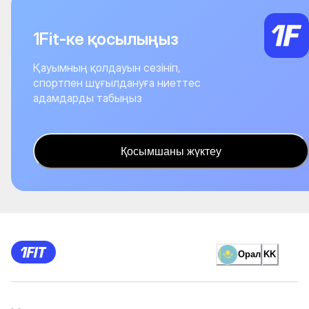
1Fit-ке қосылыңыз
Қауымның қолдауын сезініп,
спортпен шұғылдануға ниеттес
адамдарды табыңыз
Қосымшаны жүктеу
Орал
KK