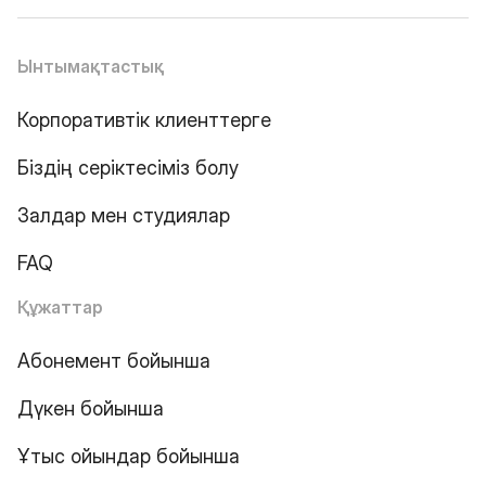
Ынтымақтастық
Корпоративтік клиенттерге
Біздің серіктесіміз болу
Залдар мен студиялар
FAQ
Құжаттар
Абонемент бойынша
Дүкен бойынша
Ұтыс ойындар бойынша