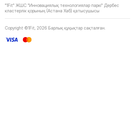
"1Fit" ЖШС "Инновациялық технологиялар паркі" Дербес
кластерлік қорының (Астана Хаб) қатысушысы
Copyright ©1Fit,
2026
Барлық құқықтар сақталған
.