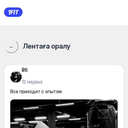
Все приходит с опытом
Лентаға оралу
←
ilti
12 наурыз
Все приходит с опытом