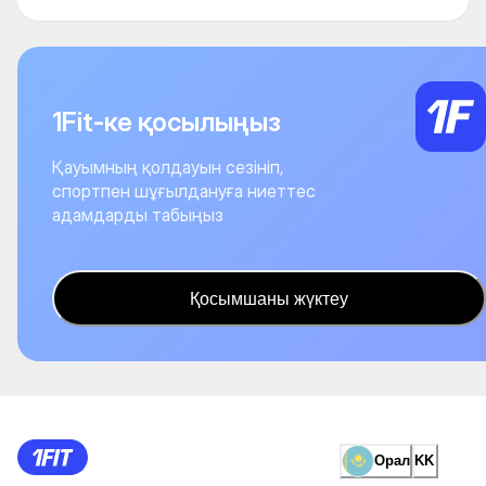
1Fit-ке қосылыңыз
Қауымның қолдауын сезініп,
спортпен шұғылдануға ниеттес
адамдарды табыңыз
Қосымшаны жүктеу
Орал
KK