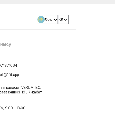
Орал
KK
анысу
071371064
ort@1fit.app
ты қаласы, 'VERUM' БО,
аев көшесі, 151, 7-қабат
м, 9:00 - 18:00