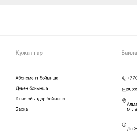
Құжаттар
Байл
Абонемент бойынша
+77
Дүкен бойынша
supp
Ұтыс ойындар бойынша
Алма
Басқа
Мыңб
Дс-Ж