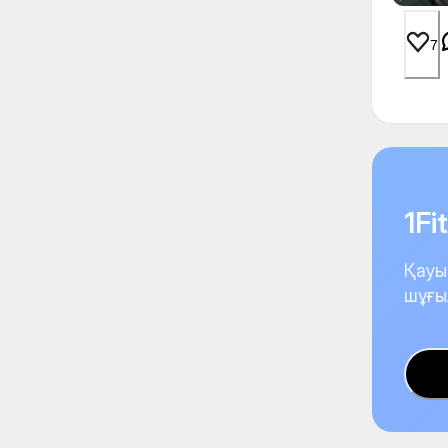
7
1F
Қауы
шұғы