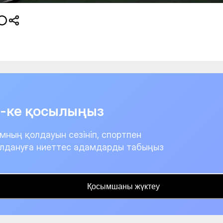
it-ке қосылыңыз
мның қолдауын сезініп, спортпен
лдануға ниеттес адамдарды табыңыз
Қосымшаны жүктеу