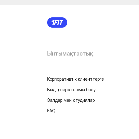
Ынтымақтастық
Корпоративтік клиенттерге
Біздің серіктесіміз болу
Залдар мен студиялар
FAQ