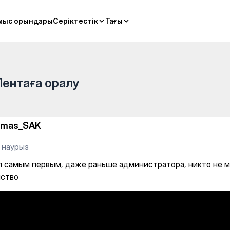
 раньше администратора, н
мыс орындары
мыс орындары
Серіктестік
Серіктестік
Тағы
Тағы
Лентаға оралу
lmas_SAK
 наурыз
 самым первым, даже раньше администратора, никто не м
ство