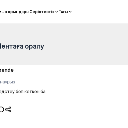
мыс орындары
мыс орындары
Серіктестік
Серіктестік
Тағы
Тағы
Лентаға оралу
pende
 наурыз
едстеу боп кеткен ба