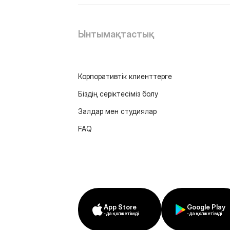
Ынтымақтастық
Корпоративтік клиенттерге
Біздің серіктесіміз болу
Залдар мен студиялар
FAQ
App Store
Google Play
-да қолжетімді
-да қолжетімді