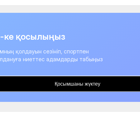
it-ке қосылыңыз
мның қолдауын сезініп, спортпен
лдануға ниеттес адамдарды табыңыз
Қосымшаны жүктеу