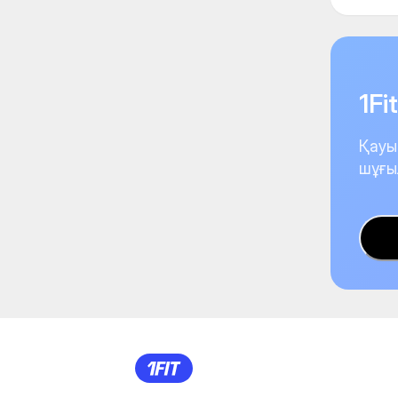
1F
Қауы
шұғы