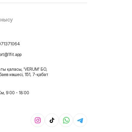
анысу
071371064
ort@1fit.app
ты қаласы, 'VERUM' БО,
аев көшесі, 151, 7-қабат
м, 9:00 - 18:00