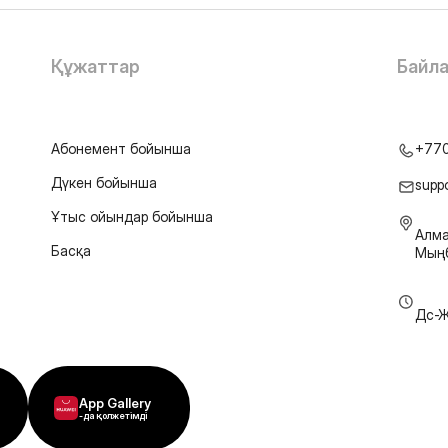
Құжаттар
Байл
Абонемент бойынша
+77
Дүкен бойынша
supp
Ұтыс ойындар бойынша
Алма
Басқа
Мыңб
Дс-Ж
App Gallery
-да қолжетімді