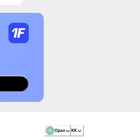
Орал
KK