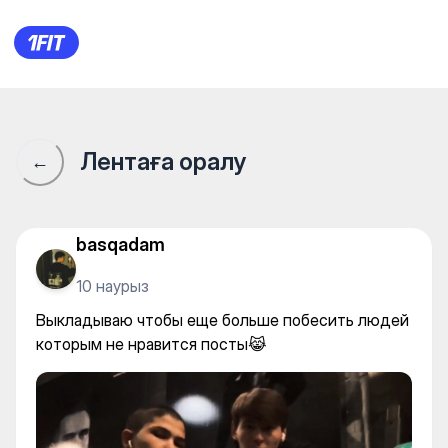
Выкладываю чтобы еще боль
Лентаға оралу
←
basqadam
10 наурыз
Выкладываю чтобы еще больше побесить людей
которым не нравится посты😹