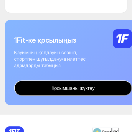
1Fit-ке қосылыңыз
Қауымның қолдауын сезініп,
спортпен шұғылдануға ниеттес
адамдарды табыңыз
Қосымшаны жүктеу