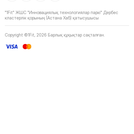
"1Fit" ЖШС "Инновациялық технологиялар паркі" Дербес
кластерлік қорының (Астана Хаб) қатысушысы
Copyright ©1Fit,
2026
Барлық құқықтар сақталған
.