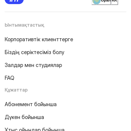
Орал
KK
Ынтымақтастық
Корпоративтік клиенттерге
Біздің серіктесіміз болу
Залдар мен студиялар
FAQ
Құжаттар
Абонемент бойынша
Дүкен бойынша
Ұтыс ойындар бойынша