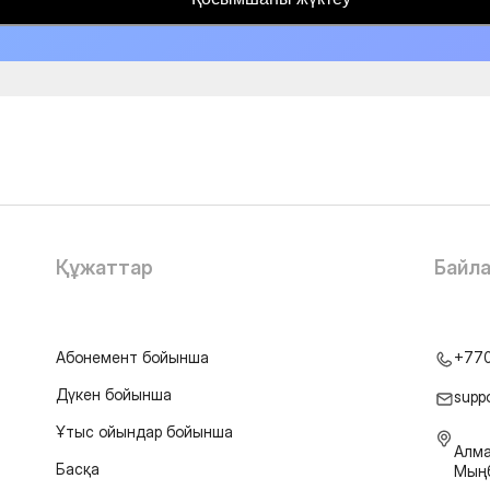
Құжаттар
Байл
Абонемент бойынша
+77
Дүкен бойынша
supp
Ұтыс ойындар бойынша
Алма
Басқа
Мыңб