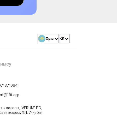
Орал
KK
анысу
071371064
ort@1fit.app
ты қаласы, 'VERUM' БО,
аев көшесі, 151, 7-қабат