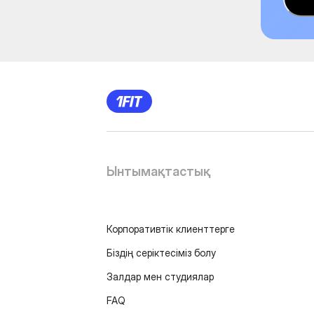
Ынтымақтастық
Корпоративтік клиенттерге
Біздің серіктесіміз болу
Залдар мен студиялар
FAQ