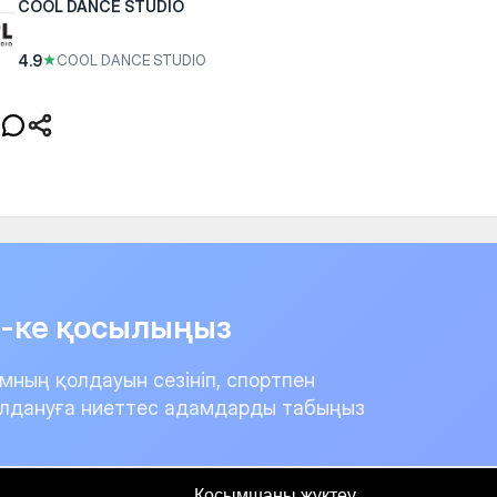
COOL DANCE STUDIO
4.9
★
COOL DANCE STUDIO
it-ке қосылыңыз
мның қолдауын сезініп, спортпен
лдануға ниеттес адамдарды табыңыз
Қосымшаны жүктеу