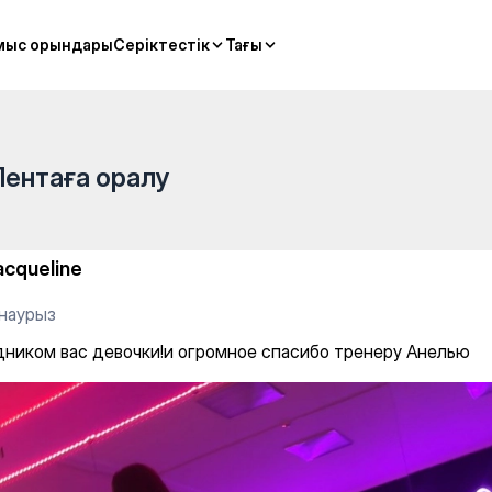
hing and Pilates
мыс орындары
мыс орындары
Серіктестік
Серіктестік
Тағы
Тағы
Лентаға оралу
acqueline
 наурыз
дником вас девочки!и огромное спасибо тренеру Анелью