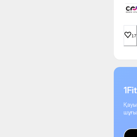
17
1F
Қауы
шұғы