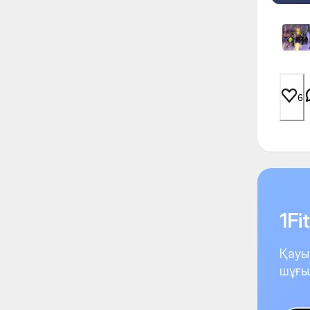
6
1F
Қауы
шұғы