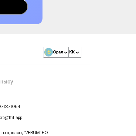
Орал
KK
анысу
071371064
ort@1fit.app
ты қаласы, 'VERUM' БО,