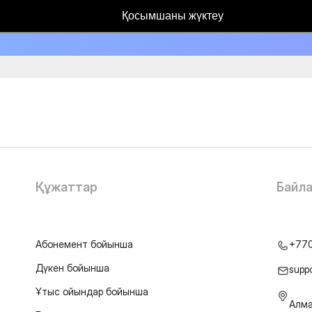
Қосымшаны жүктеу
Құжаттар
Байл
Абонемент бойынша
+77
Дүкен бойынша
supp
Ұтыс ойындар бойынша
Алма