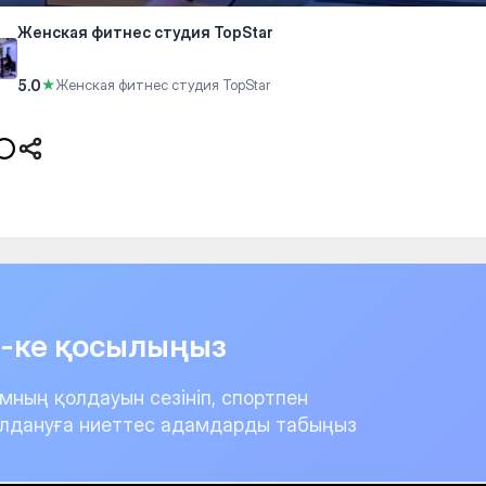
Женская фитнес студия TopStar
5.0
★
Женская фитнес студия TopStar
it-ке қосылыңыз
мның қолдауын сезініп, спортпен
лдануға ниеттес адамдарды табыңыз