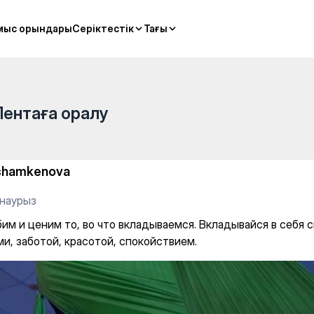
Star — Gym
мыс орындары
мыс орындары
Серіктестік
Серіктестік
Тағы
Тағы
Лентаға оралу
shamkenova
 наурыз
им и ценим то, во что вкладываемся. Вкладывайся в себя 
ми, заботой, красотой, спокойствием.