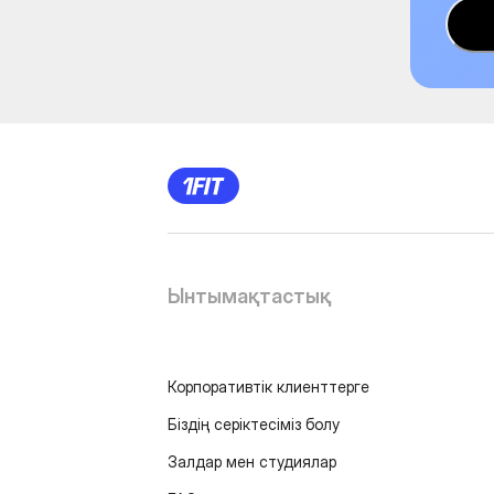
Ынтымақтастық
Корпоративтік клиенттерге
Біздің серіктесіміз болу
Залдар мен студиялар