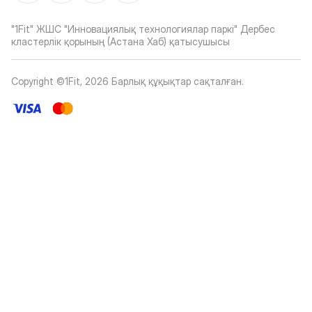
"1Fit" ЖШС "Инновациялық технологиялар паркі" Дербес
кластерлік қорының (Астана Хаб) қатысушысы
Copyright ©1Fit,
2026
Барлық құқықтар сақталған
.