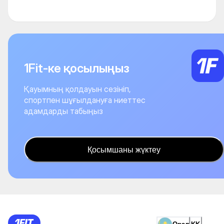
1Fit-ке қосылыңыз
Қауымның қолдауын сезініп,
спортпен шұғылдануға ниеттес
адамдарды табыңыз
Қосымшаны жүктеу