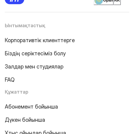
Орал
KK
Ынтымақтастық
Корпоративтік клиенттерге
Біздің серіктесіміз болу
Залдар мен студиялар
FAQ
Құжаттар
Абонемент бойынша
Дүкен бойынша
Ұтыс ойындар бойынша