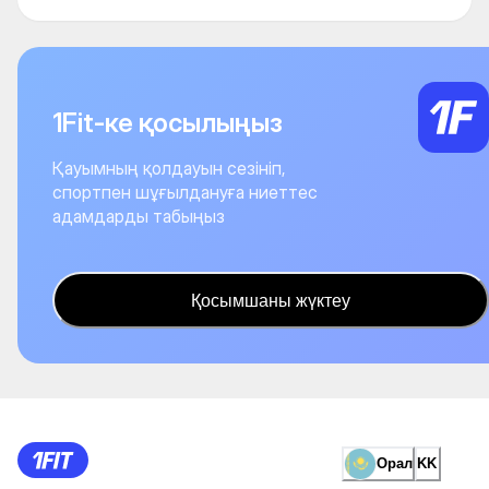
1Fit-ке қосылыңыз
Қауымның қолдауын сезініп,
спортпен шұғылдануға ниеттес
адамдарды табыңыз
Қосымшаны жүктеу
Орал
KK