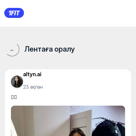
🧘‍♀️
Лентаға оралу
←
altyn.ai
23 ақпан
🧘‍♀️