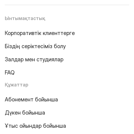
Ынтымақтастық
Корпоративтік клиенттерге
Біздің серіктесіміз болу
Залдар мен студиялар
FAQ
Құжаттар
Абонемент бойынша
Дүкен бойынша
Ұтыс ойындар бойынша