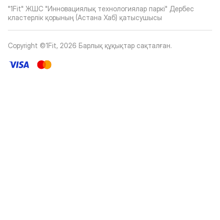
"1Fit" ЖШС "Инновациялық технологиялар паркі" Дербес
кластерлік қорының (Астана Хаб) қатысушысы
Copyright ©1Fit,
2026
Барлық құқықтар сақталған
.