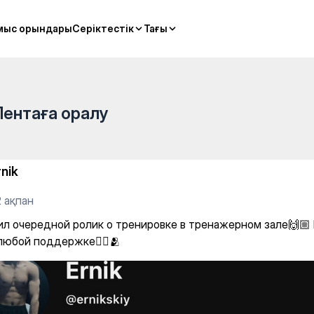
тренировке в тренажерном з
мыс орындары
мыс орындары
Серіктестік
Серіктестік
Тағы
Тағы
Лентаға оралу
rnik
 ақпан
л очередной ролик о тренировке в тренажерном зале🙌🏼 
любой поддержке✊🏼🫂