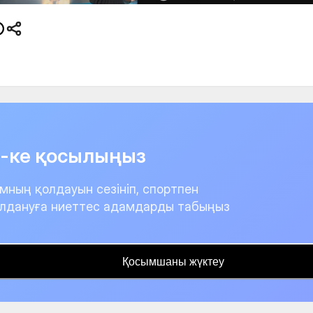
it-ке қосылыңыз
мның қолдауын сезініп, спортпен
лдануға ниеттес адамдарды табыңыз
Қосымшаны жүктеу