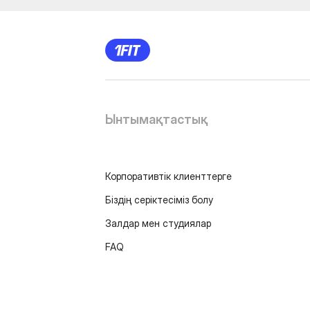
Ынтымақтастық
Корпоративтік клиенттерге
Біздің серіктесіміз болу
Залдар мен студиялар
FAQ