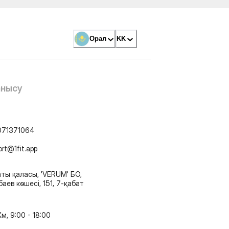
Орал
KK
анысу
071371064
ort@1fit.app
ты қаласы, 'VERUM' БО,
аев көшесі, 151, 7-қабат
м, 9:00 - 18:00