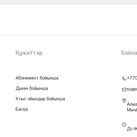
Құжаттар
Байл
Абонемент бойынша
+77
Дүкен бойынша
supp
Ұтыс ойындар бойынша
Алма
Басқа
Мыңб
Дс-Ж