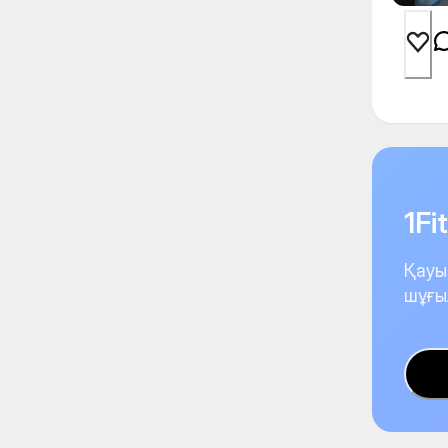
1F
Қауы
шұғы