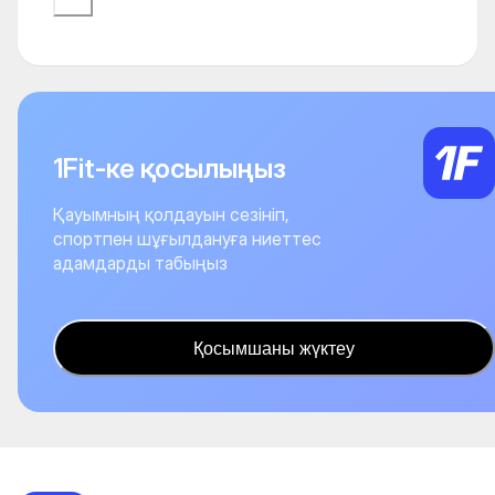
1Fit-ке қосылыңыз
Қауымның қолдауын сезініп,
спортпен шұғылдануға ниеттес
адамдарды табыңыз
Қосымшаны жүктеу