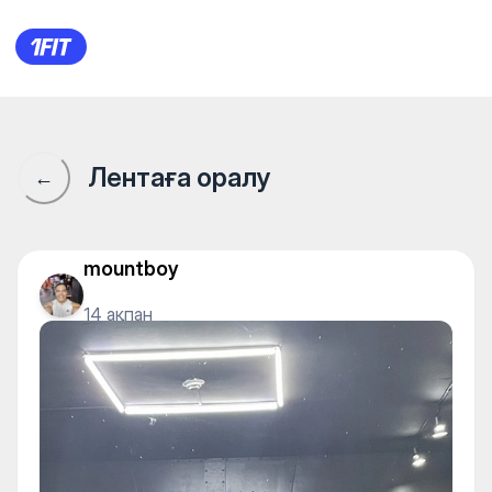
Тренажерный зал IRONHOUSE.
Лентаға оралу
←
mountboy
14 ақпан