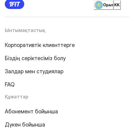
Орал
KK
Ынтымақтастық
Корпоративтік клиенттерге
Біздің серіктесіміз болу
Залдар мен студиялар
FAQ
Құжаттар
Абонемент бойынша
Дүкен бойынша