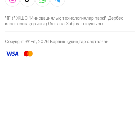
"1Fit" ЖШС "Инновациялық технологиялар паркі" Дербес
кластерлік қорының (Астана Хаб) қатысушысы
Copyright ©1Fit,
2026
Барлық құқықтар сақталған
.