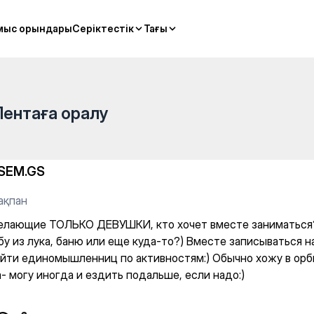
ШКИ, кто хочет вместе зани
мыс орындары
мыс орындары
Серіктестік
Серіктестік
Тағы
Тағы
Лентаға оралу
SEM.GS
ақпан
елающие ТОЛЬКО ДЕВУШКИ, кто хочет вместе заниматься?
бу из лука, баню или еще куда-то?) Вместе записываться н
айти единомышленниц по активностям:) Обычно хожу в орби
- могу иногда и ездить подальше, если надо:)