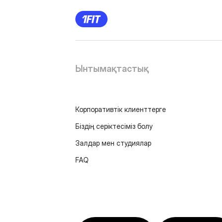
Ынтымақтастық
Корпоративтік клиенттерге
Біздің серіктесіміз болу
Залдар мен студиялар
FAQ