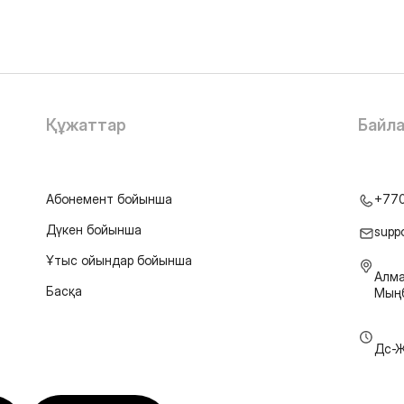
Құжаттар
Байл
Абонемент бойынша
+77
Дүкен бойынша
supp
Ұтыс ойындар бойынша
Алма
Басқа
Мыңб
Дс-Ж