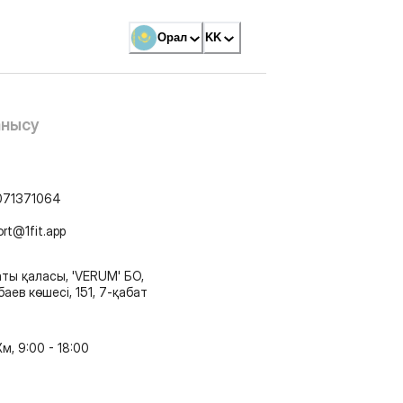
Орал
KK
анысу
071371064
ort@1fit.app
ты қаласы, 'VERUM' БО,
аев көшесі, 151, 7-қабат
м, 9:00 - 18:00