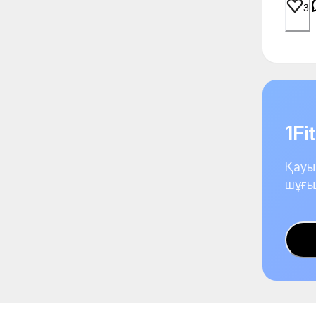
3
1F
Қауы
шұғы