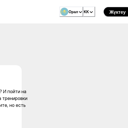
маться? И пойти на стрельб
Орал
Орал
KK
KK
Жүктеу
Жүктеу
 И пойти на
а тренировки
те, но есть