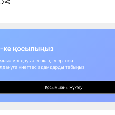
it-ке қосылыңыз
мның қолдауын сезініп, спортпен
лдануға ниеттес адамдарды табыңыз
Қосымшаны жүктеу