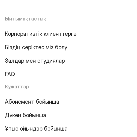
Ынтымақтастық
Корпоративтік клиенттерге
Біздің серіктесіміз болу
Залдар мен студиялар
FAQ
Құжаттар
Абонемент бойынша
Дүкен бойынша
Ұтыс ойындар бойынша