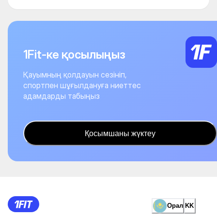
1Fit-ке қосылыңыз
Қауымның қолдауын сезініп,
спортпен шұғылдануға ниеттес
адамдарды табыңыз
Қосымшаны жүктеу
Орал
KK