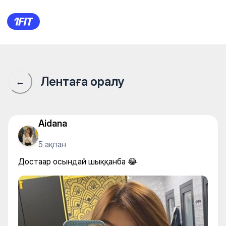
Достаар осындай шыққанба
Лентаға оралу
←
Aidana
5 ақпан
Достаар осындай шыққанба 😂