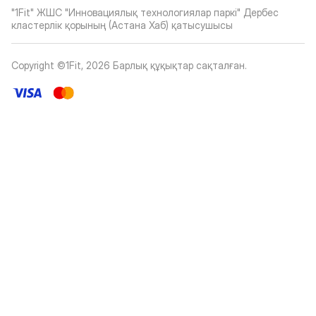
"1Fit" ЖШС "Инновациялық технологиялар паркі" Дербес
кластерлік қорының (Астана Хаб) қатысушысы
Copyright ©1Fit,
2026
Барлық құқықтар сақталған
.