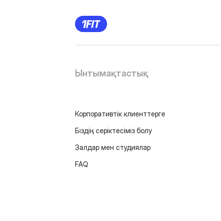
Ынтымақтастық
Корпоративтік клиенттерге
Біздің серіктесіміз болу
Залдар мен студиялар
FAQ