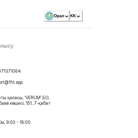
Орал
KK
анысу
071371064
ort@1fit.app
ты қаласы, 'VERUM' БО,
аев көшесі, 151, 7-қабат
м, 9:00 - 18:00