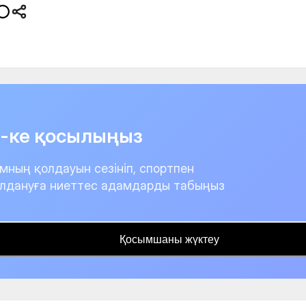
it-ке қосылыңыз
мның қолдауын сезініп, спортпен
лдануға ниеттес адамдарды табыңыз
Қосымшаны жүктеу