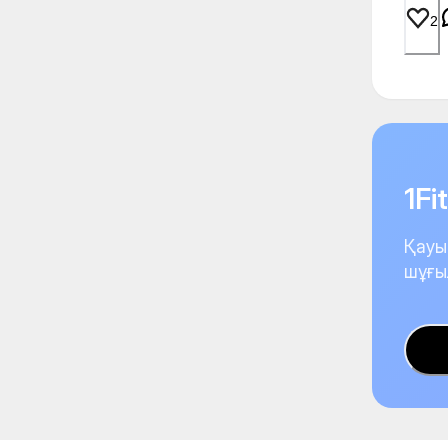
2
1F
Қауы
шұғы