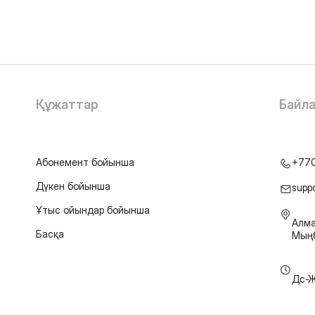
Құжаттар
Байл
Абонемент бойынша
+77
Дүкен бойынша
supp
Ұтыс ойындар бойынша
Алма
Басқа
Мыңб
Дс-Ж