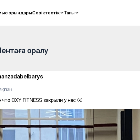
рыли у нас 🤧
мыс орындары
мыс орындары
Серіктестік
Серіктестік
Тағы
Тағы
Лентаға оралу
hanzadabeibarys
ақпан
 что OXY FITNESS закрыли у нас 🤧