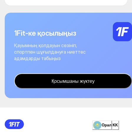
1Fit-ке қосылыңыз
Қауымның қолдауын сезініп,
спортпен шұғылдануға ниеттес
адамдарды табыңыз
Қосымшаны жүктеу
Орал
KK