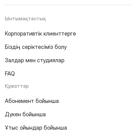
Ынтымақтастық
Корпоративтік клиенттерге
Біздің серіктесіміз болу
Залдар мен студиялар
FAQ
Құжаттар
Абонемент бойынша
Дүкен бойынша
Ұтыс ойындар бойынша