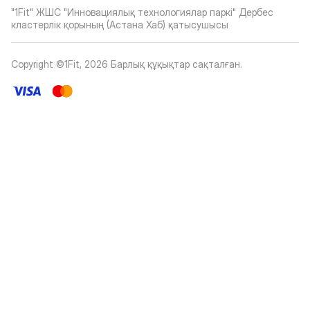
"1Fit" ЖШС "Инновациялық технологиялар паркі" Дербес
кластерлік қорының (Астана Хаб) қатысушысы
Copyright ©1Fit,
2026
Барлық құқықтар сақталған
.