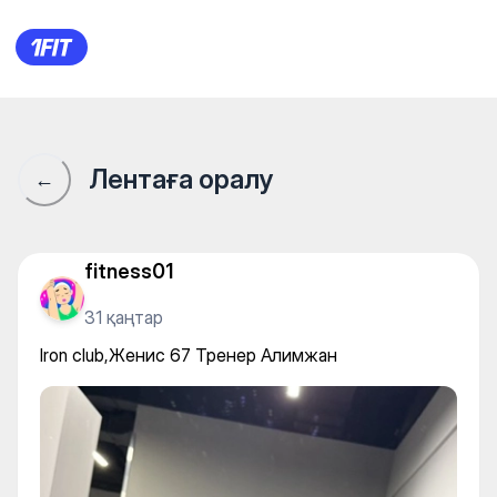
Iron club,Женис 67 Тренер 
Лентаға оралу
←
fitness01
31 қаңтар
Iron club,Женис 67 Тренер Алимжан