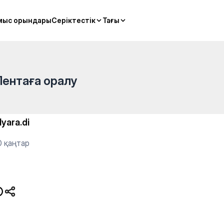
мыс орындары
мыс орындары
Серіктестік
Серіктестік
Тағы
Тағы
Лентаға оралу
lyara.di
0 қаңтар