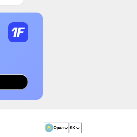
Орал
KK