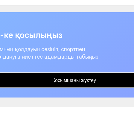
it-ке қосылыңыз
мның қолдауын сезініп, спортпен
лдануға ниеттес адамдарды табыңыз
Қосымшаны жүктеу