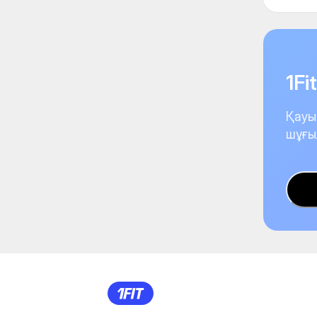
1F
Қауы
шұғы