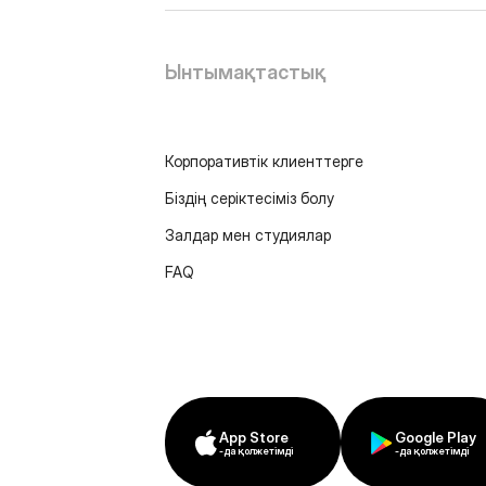
Ынтымақтастық
Корпоративтік клиенттерге
Біздің серіктесіміз болу
Залдар мен студиялар
FAQ
App Store
Google Play
-да қолжетімді
-да қолжетімді