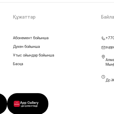
Құжаттар
Байл
Абонемент бойынша
+77
Дүкен бойынша
supp
Ұтыс ойындар бойынша
Алма
Басқа
Мыңб
Дс-Ж
App Gallery
-да қолжетімді