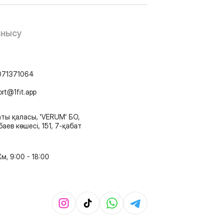
анысу
071371064
ort@1fit.app
ты қаласы, 'VERUM' БО,
аев көшесі, 151, 7-қабат
м, 9:00 - 18:00