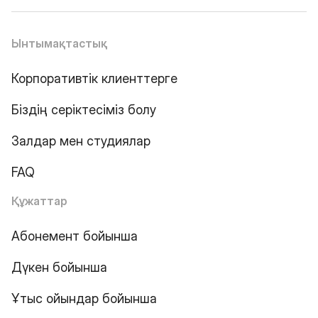
Ынтымақтастық
Корпоративтік клиенттерге
Біздің серіктесіміз болу
Залдар мен студиялар
FAQ
Құжаттар
Абонемент бойынша
Дүкен бойынша
Ұтыс ойындар бойынша