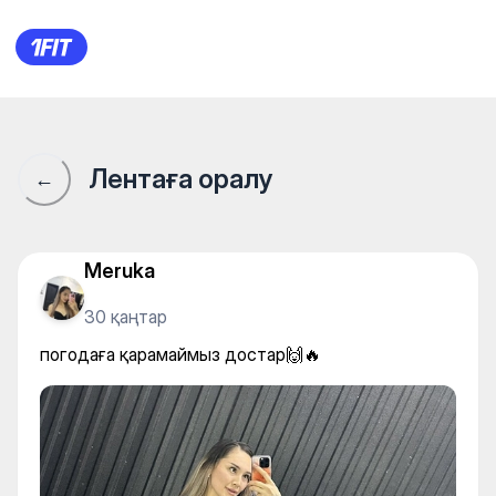
погодаға қарамаймыз доста
Лентаға оралу
←
Meruka
30 қаңтар
погодаға қарамаймыз достар🙌🔥