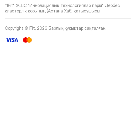
"1Fit" ЖШС "Инновациялық технологиялар паркі" Дербес
кластерлік қорының (Астана Хаб) қатысушысы
Copyright ©1Fit,
2026
Барлық құқықтар сақталған
.