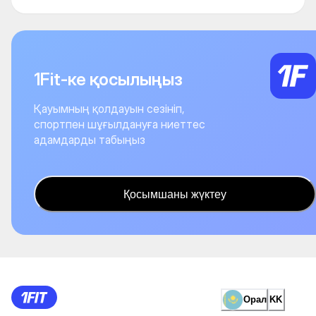
1Fit-ке қосылыңыз
Қауымның қолдауын сезініп,
спортпен шұғылдануға ниеттес
адамдарды табыңыз
Қосымшаны жүктеу
Орал
KK