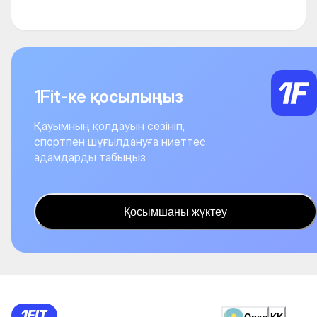
1Fit-ке қосылыңыз
Қауымның қолдауын сезініп,
спортпен шұғылдануға ниеттес
адамдарды табыңыз
Қосымшаны жүктеу