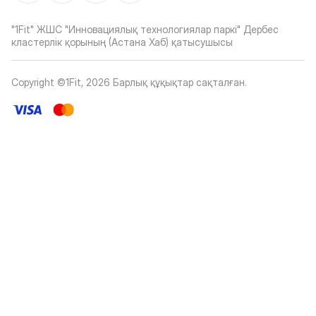
"1Fit" ЖШС "Инновациялық технологиялар паркі" Дербес
кластерлік қорының (Астана Хаб) қатысушысы
Copyright ©1Fit,
2026
Барлық құқықтар сақталған
.