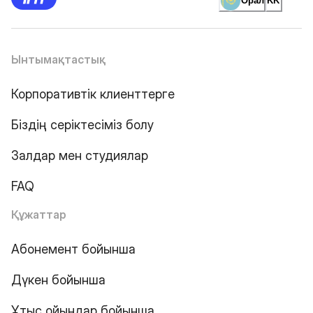
Орал
KK
Ынтымақтастық
Корпоративтік клиенттерге
Біздің серіктесіміз болу
Залдар мен студиялар
FAQ
Құжаттар
Абонемент бойынша
Дүкен бойынша
Ұтыс ойындар бойынша