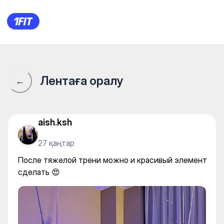
После тяжелой трени можно 
Лентаға оралу
←
aish.ksh
27 қаңтар
После тяжелой трени можно и красивый элемент
сделать 😍