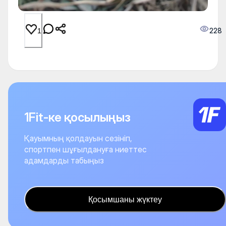
228
1
1Fit-ке қосылыңыз
Қауымның қолдауын сезініп,
спортпен шұғылдануға ниеттес
адамдарды табыңыз
Қосымшаны жүктеу