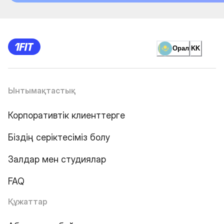
Орал
KK
Ынтымақтастық
Корпоративтік клиенттерге
Біздің серіктесіміз болу
Залдар мен студиялар
FAQ
Құжаттар