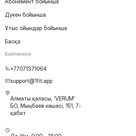
Абонемент бойынша
Дүкен бойынша
Ұтыс ойындар бойынша
Басқа
Байланысу
+77071371064
support@1fit.app
Алматы қаласы, 'VERUM'
БО, Мыңбаев көшесі, 151, 7-
қабат