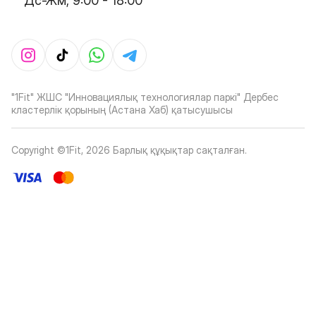
Дс-Жм, 9:00 - 18:00
"1Fit" ЖШС "Инновациялық технологиялар паркі" Дербес
кластерлік қорының (Астана Хаб) қатысушысы
Copyright ©1Fit,
2026
Барлық құқықтар сақталған
.