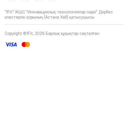
"1Fit" ЖШС "Инновациялық технологиялар паркі" Дербес
кластерлік қорының (Астана Хаб) қатысушысы
Copyright ©1Fit,
2026
Барлық құқықтар сақталған
.