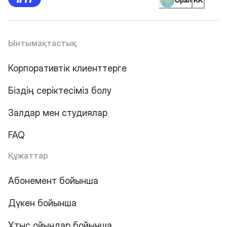
Орал
KK
Ынтымақтастық
Корпоративтік клиенттерге
Біздің серіктесіміз болу
Залдар мен студиялар
FAQ
Құжаттар
Абонемент бойынша
Дүкен бойынша
Ұтыс ойындар бойынша