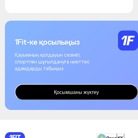
1Fit-ке қосылыңыз
Қауымның қолдауын сезініп,
спортпен шұғылдануға ниеттес
адамдарды табыңыз
Қосымшаны жүктеу