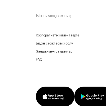
Ынтымақтастық
Корпоративтік клиенттерге
Біздің серіктесіміз болу
Залдар мен студиялар
FAQ
App Store
Google Play
-да қолжетімді
-да қолжетімді