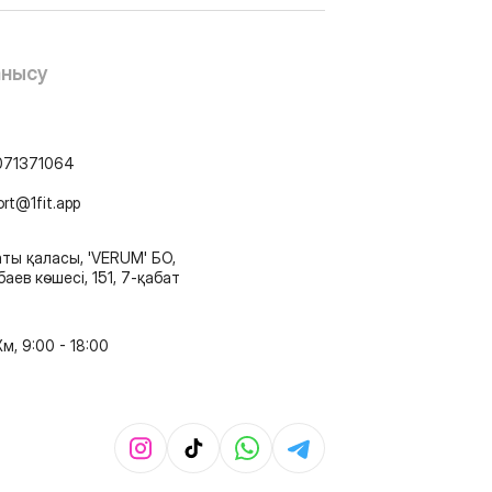
анысу
071371064
ort@1fit.app
ты қаласы, 'VERUM' БО,
аев көшесі, 151, 7-қабат
м, 9:00 - 18:00