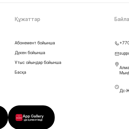
Құжаттар
Байл
Абонемент бойынша
+77
Дүкен бойынша
supp
Ұтыс ойындар бойынша
Алма
Басқа
Мыңб
Дс-Ж
App Gallery
-да қолжетімді