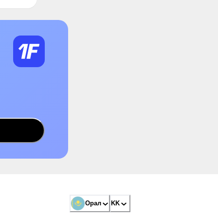
Орал
KK