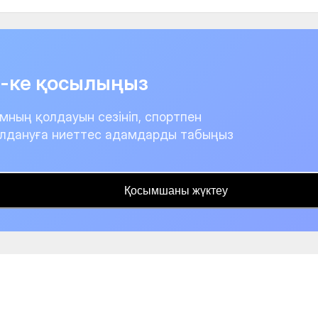
it-ке қосылыңыз
мның қолдауын сезініп, спортпен
лдануға ниеттес адамдарды табыңыз
Қосымшаны жүктеу