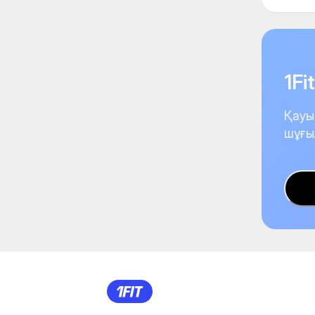
1F
Қауы
шұғы