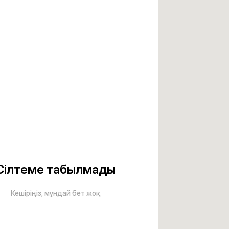
Сілтеме табылмады
Кешіріңіз, мұндай бет жоқ