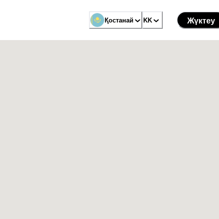
Қостанай
KK
Жүктеу