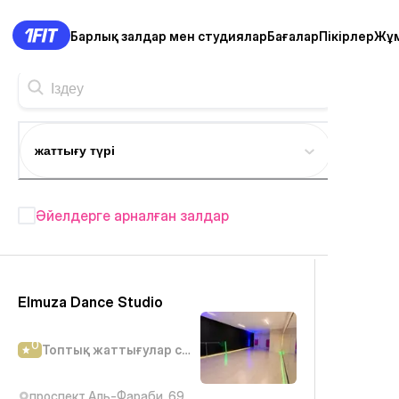
Барлық залдар мен студиялар
Бағалар
Пікірлер
Жұ
жаттығу түрі
Әйелдерге арналған залдар
Қостанай фитнес студиялары
— 43+
Elmuza Dance Studio
0
Топтық жаттығулар студиясы
проспект Аль-Фараби, 69