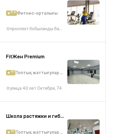
9.2
Фитнес-орталығы
проспект Кобыланды батыра, 19/3
FitЖен Premium
10
Топтық жаттығулар студиясы
улица 40 лет Октября, 74
Школа растяжки и гибкости Babochka
10
Топтық жаттығулар студиясы