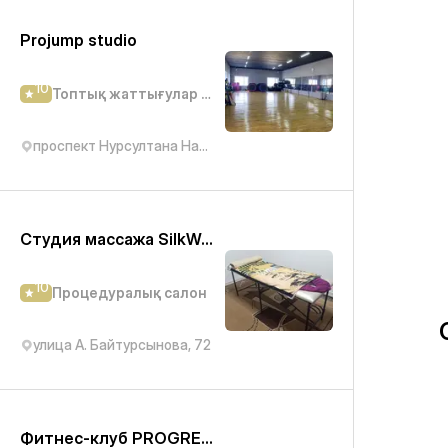
Projump studio
10
Топтық жаттығулар студиясы
проспект Нурсултана Назарбаева, 117
Студия массажа SilkWay
10
Процедуралық салон
улица А. Байтурсынова, 72
Фитнес-клуб PROGRESS