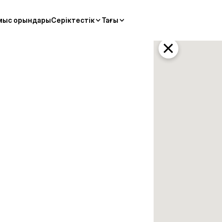
мыс орындары
Серіктестік
Тағы