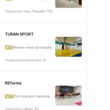
проспект Аль-Фараби, 111А
TURAN SPORT
10
Жекпе-жек орталығы
улица Касымханова, 10
REforma
9.9
Топтық жаттығулар студиясы
проспект Абая, 161