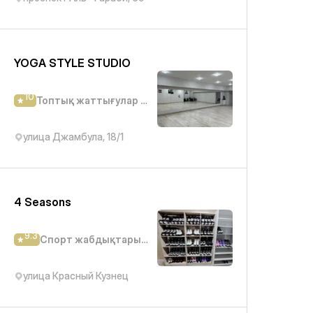
YOGA STYLE STUDIO
10
Топтық жаттығулар студиясы
улица Джамбула, 18/1
4 Seasons
9.3
Спорт жабдықтары дүкені
улица Красный Кузнец