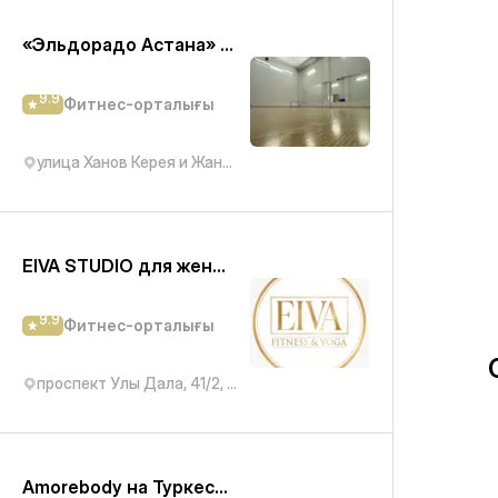
«Эльдорадо Астана» ЖК Олимп палас 2
9.9
Фитнес-орталығы
улица Ханов Керея и Жанибека, 22
EIVA STUDIO для женщин
9.9
Фитнес-орталығы
проспект Улы Дала, 41/2, подъезд 4
Amorebody на Туркестан