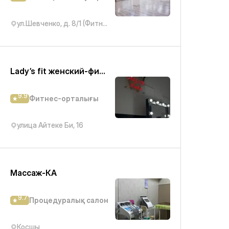
ул.Шевченко, д. 8/1 (Фитнес клуб Арлан)
Lady’s fit женский-фитнес
9.9
Фитнес-орталығы
улица Айтеке Би, 16
Массаж-КА
9.7
Процедуралық салон
Косшы