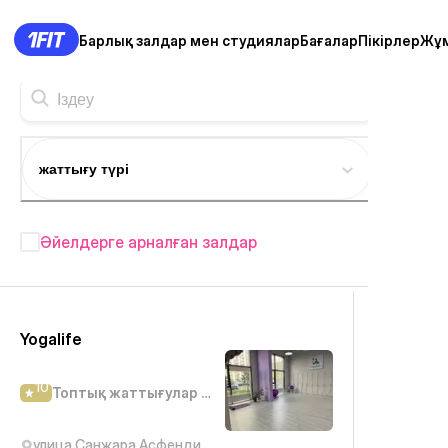
Барлық залдар мен студиялар
Бағалар
Пікірлер
Жұ
жаттығу түрі
Әйелдерге арналған залдар
Астана фитнес студиялары
—
305+
Yogalife
10
Топтық жаттығулар студиясы
улица Санжара Асфендиярова, 4