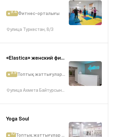
9.4
Фитнес-орталығы
улица Туркестан, 8/3
«Elastica» женский фитнес на Байтурсынова 49/1
9.9
Топтық жаттығулар студиясы
улица Ахмета Байтурсынова, 49/1
Yoga Soul
10
Топтық жаттығулар студиясы