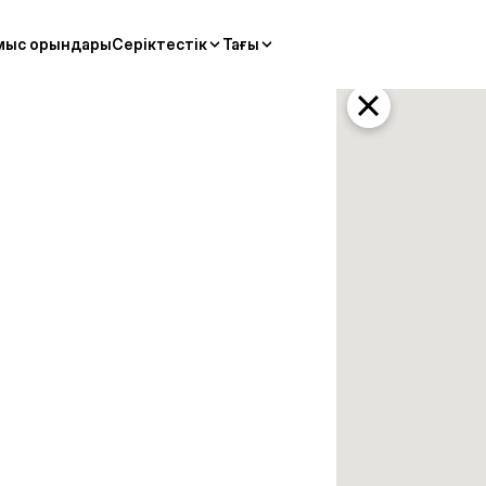
мыс орындары
Серіктестік
Тағы