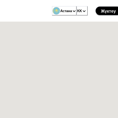
Астана
KK
Жүктеу