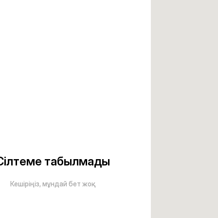
Сілтеме табылмады
Кешіріңіз, мұндай бет жоқ