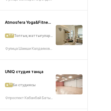
Atmosfera Yoga&Fitness (Калдаякова)
9.9
Топтық жаттығулар студиясы
улица Шамши Калдаякова, 3
UNIQ студия танца
10
Би студиясы
проспект Кабанбай Батыра, 9/7