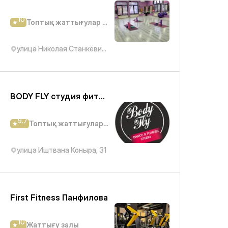
10
Топтық жаттығулар студиясы
улица Николая Станкевича, 43
BODY FLY студия фитнеса и танцев
9.7
Топтық жаттығулар студиясы
улица Иштвана Коныра, 31
First Fitness Панфилова
10
Жаттығу залы