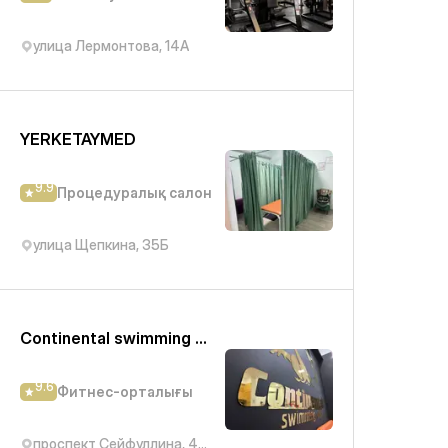
улица Лермонтова, 14А
YERKETAYMED
9.9
Процедуралық салон
улица Щепкина, 35Б
Continental swimming club
9.6
Фитнес-орталығы
​проспект Сейфуллина, 404