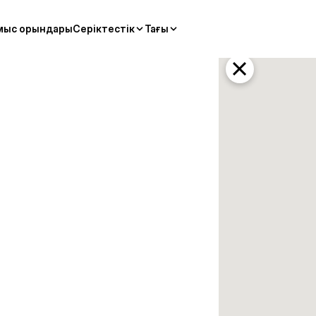
мыс орындары
Серіктестік
Тағы