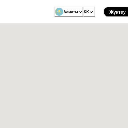
Алматы
KK
Жүктеу