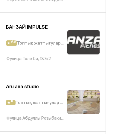
БАНЗАЙ IMPULSE
9.9
Топтық жаттығулар студиясы
улица Толе би, 187к2
Aru ana studio
10
Топтық жаттығулар студиясы
улица Абдуллы Розыбакиева, 320