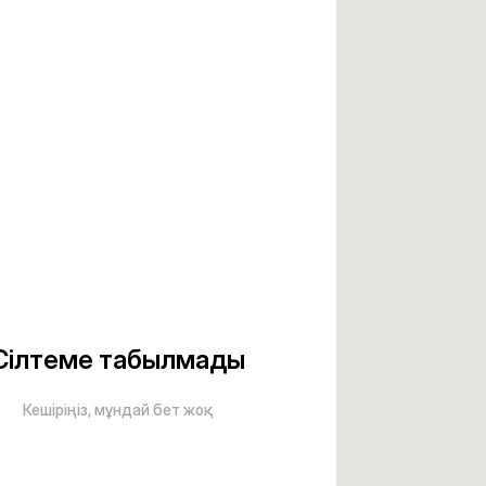
Сілтеме табылмады
Кешіріңіз, мұндай бет жоқ