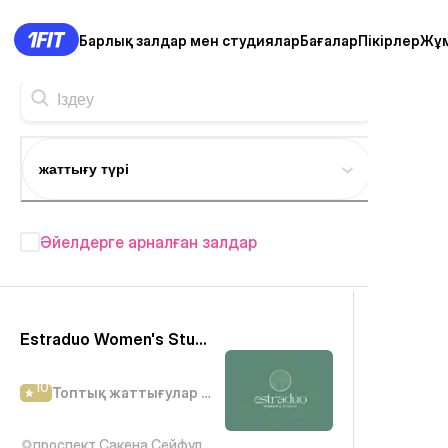
Барлық залдар мен студиялар
Бағалар
Пікірлер
Жұ
жаттығу түрі
Әйелдерге арналған залдар
Алматы фитнес студиялары
—
412+
Estraduo Women's Studio
10
Топтық жаттығулар студиясы
проспект Сакена Сейфуллина, 330