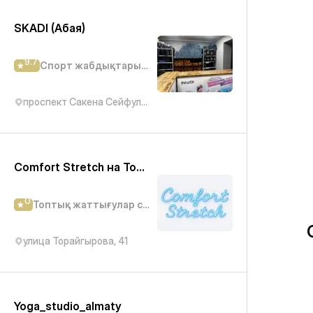
SKADI (Абая)
9.7
Спорт жабдықтары дүкені
проспект Сакена Сейфуллина, 534
Comfort Stretch на Торайгырова
0
Топтық жаттығулар студиясы
улица Торайгырова, 41
Yoga_studio_almaty