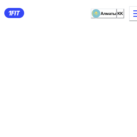
Алматы
KK
жаттығу түрі
Әйелдерге арналған залда