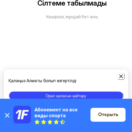
Сілтеме табылмады
Кешіріңіз, мұндай бет жоқ
Қалаңыз Алматы болып өзгертілді
Орал қаласын қайтару
Абонемент на все 
Открыть
виды спорта
Картада