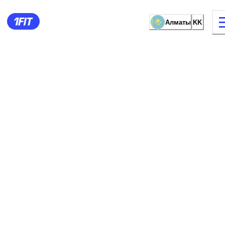
Алматы
KK
жаттығу түрі
Әйелдерге арналған залда