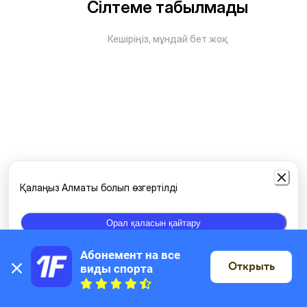
Сілтеме табылмады
Кешіріңіз, мұндай бет жоқ
Қалаңыз Алматы болып өзгертілді
Орал қаласын қайтару
Абонемент на все 
Открыть
виды спорта
Картада