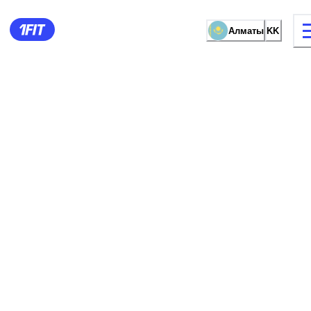
Алматы
KK
жаттығу түрі
Әйелдерге арналған залда