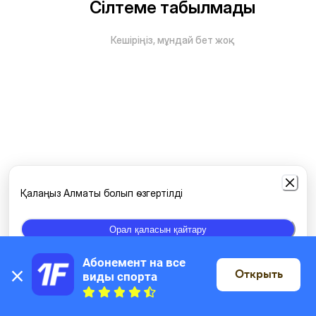
Сілтеме табылмады
Кешіріңіз, мұндай бет жоқ
Қалаңыз Алматы болып өзгертілді
Орал қаласын қайтару
Абонемент на все 
Открыть
виды спорта
Картада