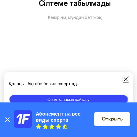
Сілтеме табылмады
Кешіріңіз, мұндай бет жоқ
Қалаңыз Ақтөбе болып өзгертілді
Орал қаласын қайтару
Абонемент на все 
Открыть
виды спорта
Картада