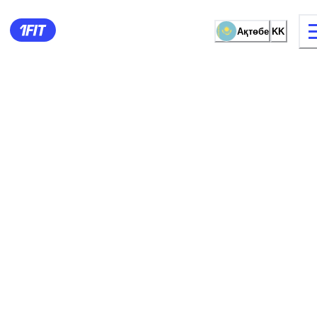
Ақтөбе
KK
жаттығу түрі
Әйелдерге арналған залда