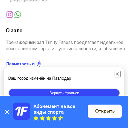
О зале
Тренажерный зал Trinity Fitness предлагает идеальное
сочетание комфорта и функциональности, чтобы вы мо...
Посмотреть ещё
Ваш город изменён на Павлодар
Виды занятий
Вернуть Уральск
Самостоятельные занятия
Пилатес
Абонемент на все 
Открыть
виды спорта
На карте
Расположение