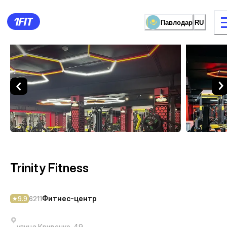
Павлодар
RU
Trinity Fitness — Фитнес-ц
видов занятий
Женские зал
Trinity Fitness
Фитнес-центр
9.9
6211
улица Кривенко, 49