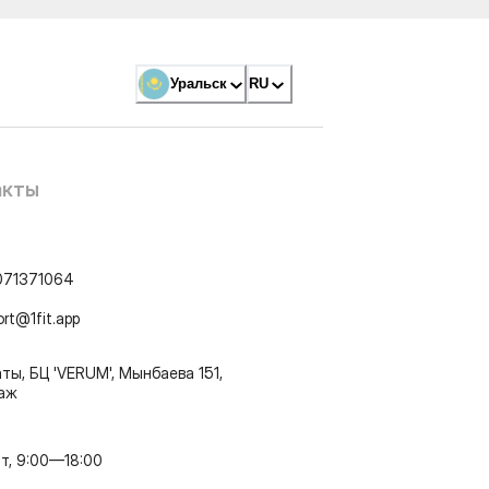
Уральск
RU
акты
071371064
ort@1fit.app
ты, БЦ 'VERUM', Мынбаева 151,
таж
т, 9:00—18:00