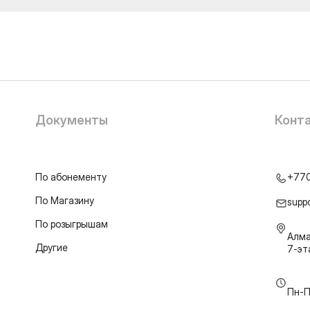
Документы
Конт
По абонементу
+77
По Магазину
supp
По розыгрышам
Алма
Другие
7-э
Пн-П