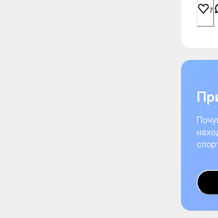
7
При
Почу
нахо
спор