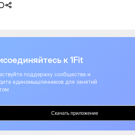
соединяйтесь к 1Fit
вствуйте поддержку сообщества и
дите единомышленников для занятий
том
Скачать приложение