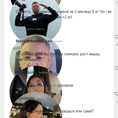
1
Офигеть, поздравляю - у меня за 2 месяца 5 кг Но так
быстро набирается - уже +2 кг(
Посмотреть ответы
MakhambetNabiyev
1 июня
2
На самом деле Вы больше скинули, рост мышц
компенсируют.
Madikoshka
1 июня
@lilululalala спасибо, с тренером
lilululalala
1 июня
1
Круто! С тренером тренируешься или сама?