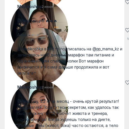
Madikoshka
2 июня
@Aisci мощно 🔥🔥🔥
Aisci
2 июня
1
@Madikoshka в инсте подписалась на @pp_mama_kz и
записалась на 15дневный марафон там питание и
упражнения для спины и холки Вот марафон
закончился и я сама дальше продолжила и вот
результат
Madikoshka
2 июня
@Aisci Вау, 6.2 кг за месяц - очень крутой результат!
Поздравляю! Поделитесь секретом, как удалось так
быстро скинуть? 😍 Насчет живота и тренера,
однозначно да! Когда худеешь только на диете,
упрямые зоны (живот, бока) часто остаются, а тело