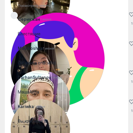
Посмотреть ответы
Серикжан
1 июня
1
Блестящие
Madikoshka
1 июня
@Kariwka спасибо)
DarhanSultanov
1 июня
1
МашаАлла
Kariwka
1 июня
1
Вы красивая 🙈