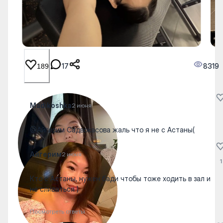
17
8319
189
Madikoshka
2 июня
@Айгерим Садвокасова жаль что я не с Астаны(
Айгерим
2 июня
1
Кто с Астаны, нужен бади чтобы тоже ходить в зал и
не сливаться )
Посмотреть ответы