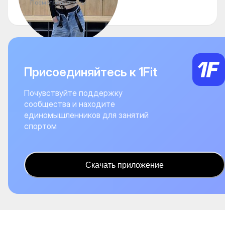
Посмотреть ответы
Присоединяйтесь к 1Fit
Почувствуйте поддержку
сообщества и находите
единомышленников для занятий
спортом
Скачать приложение