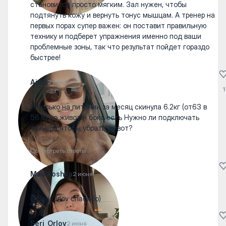
становится просто мягким. Зал нужен, чтобы
подтянуть кожу и вернуть тонус мышцам. А тренер на
первых порах супер важен: он поставит правильную
технику и подберет упражнения именно под ваши
проблемные зоны, так что результат пойдет гораздо
быстрее!
Aisci
2 июня
1
Я только на питании за месяц скинула 6.2кг (от63 в
56.8) но живот и бока есть Нужно ли подключать
тренера чтобы убрать живот?
Посмотреть ответы
Madikoshka
2 июня
@Serj_Orlov спасибо)
Serj_Orlov
2 июня