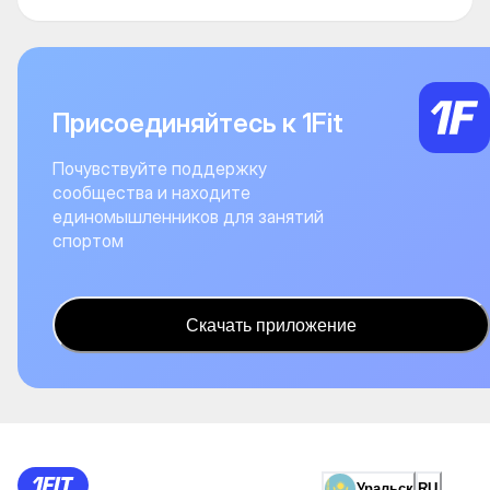
Присоединяйтесь к 1Fit
Почувствуйте поддержку
сообщества и находите
единомышленников для занятий
спортом
Скачать приложение
Уральск
RU